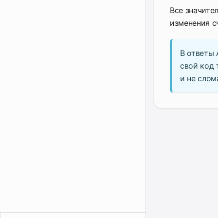
Все значите
изменения с
В ответы 
свой код 
и не слом