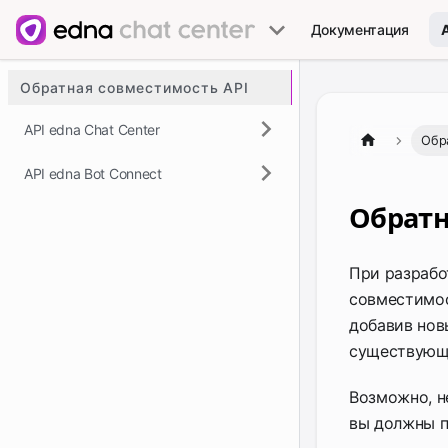
Документация
Обратная совместимость API
API edna Chat Center
Обр
API edna Bot Connect
Обратн
При разрабо
совместимос
добавив нов
существующи
Возможно, н
вы должны п