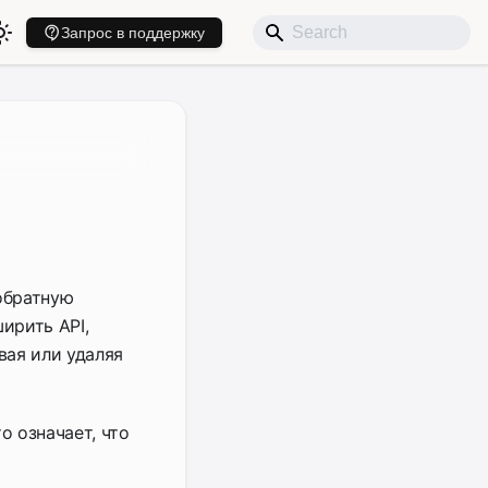
Запрос в поддержку
обратную
ирить API,
вая или удаляя
о означает, что